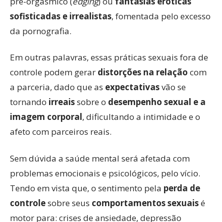
pré-orgásmico (
edging
) ou
fantasias eróticas
sofisticadas e irrealistas
, fomentada pelo excesso
da pornografia.
Em outras palavras,
essas práticas sexuais fora de
controle podem gerar
distorções na relação
com
a parceria, dado que as
expectativas
vão se
tornando
irreais
sobre o
desempenho sexual e a
imagem corporal
, dificultando a intimidade e o
afeto com parceiros reais.
Sem dúvida a saúde mental será afetada com
problemas emocionais e psicológicos, pelo vício.
Tendo em vista que, o sentimento pela
perda de
controle
sobre seus
comportamentos sexuais
é
motor para:
crises de ansiedade
,
depressão