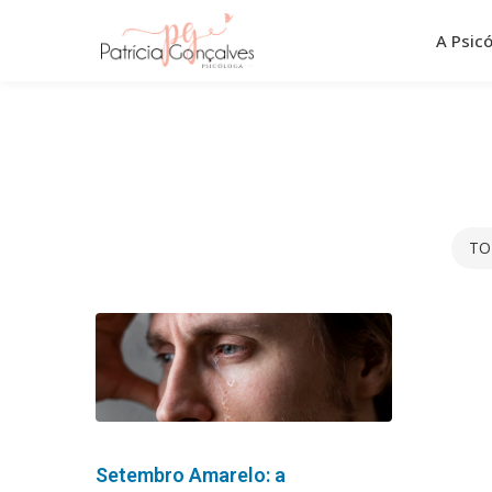
Pular
para
A Psic
o
conteúdo
TO
Setembro Amarelo: a