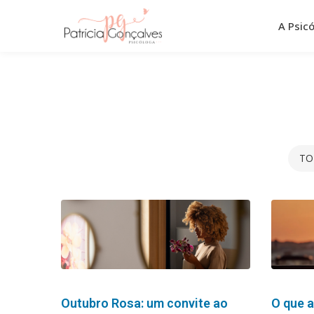
Pular
para
A Psic
o
conteúdo
TO
Outubro Rosa: um convite ao
O que a