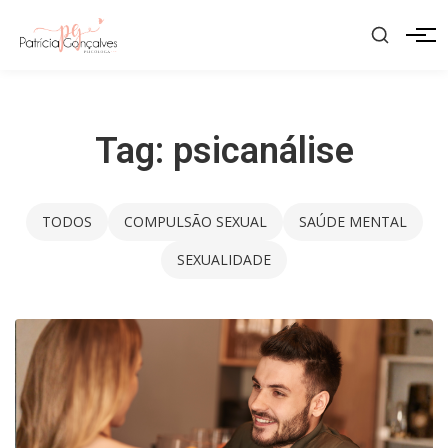
Pular
para
Men
o
conteúdo
Tag:
psicanálise
TODOS
COMPULSÃO SEXUAL
SAÚDE MENTAL
SEXUALIDADE