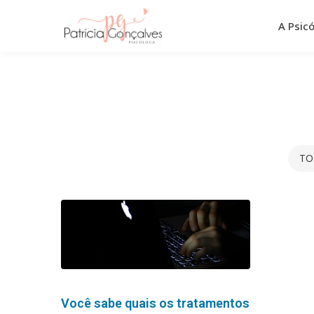
Pular
para
A Psic
o
conteúdo
TO
Você sabe quais os tratamentos